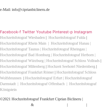
Hochzeitsfotograf in Frankfurt am Main
e-Mail:
info@ciprianbiclineru.de
+49 176 257 30148
Facebook-f
Twitter
Youtube
Pinterest-p
Instagram
Hochzeitsfotograf Wiesbaden
|
Hochzeitsfotograf Fulda
|
Hochzeitsfotograf Rhein Main
|
Hochzeitsfotograf Hanau
|
Hochzeitsfotograf Taunus
|
Hochzeitsfotograf Rheingau
|
Hochzeitsfotograf Bad Homburg
|
Hochzeitsfotograf Herborn
|
Hochzeitsfotograf Würzburg
|
Hochzeitsfotograf Schloss Vollrads
|
Hochzeitsfotograf Miltenberg
|
Hochzeit Seehotel Niedernberg
|
Hochzeitsfotograf Frankfurt Römer
|
Hochzeitsfotograf Schloss
Wolfsbrunnen
|
Hochzeitsfotograf Erfurt
| Hochzeitsfotograf
Darmstadt |
Hochzeitsfotograf Offenbach
|
Hochzeitsfotograf
Königstein
©2021 Hochzeitsfotograf Frankfurt Ciprian Biclineru |
Hochzeitsfotografie
&
Hochzeitsreportagen
|
Impressum
|
Datenschutz