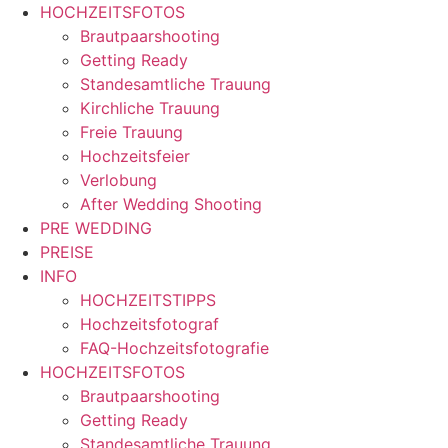
Zum
HOCHZEITSFOTOS
Inhalt
Brautpaarshooting
springen
Getting Ready
Standesamtliche Trauung
Kirchliche Trauung
Freie Trauung
Hochzeitsfeier
Verlobung
After Wedding Shooting
PRE WEDDING
PREISE
INFO
HOCHZEITSTIPPS
Hochzeitsfotograf
FAQ-Hochzeitsfotografie
HOCHZEITSFOTOS
Brautpaarshooting
Getting Ready
Standesamtliche Trauung