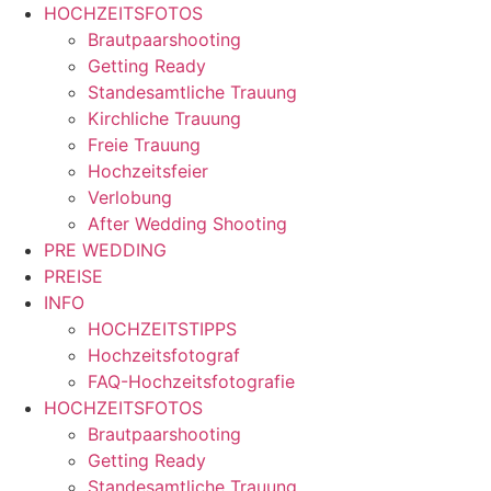
Zum
HOCHZEITSFOTOS
Inhalt
Brautpaarshooting
springen
Getting Ready
Standesamtliche Trauung
Kirchliche Trauung
Freie Trauung
Hochzeitsfeier
Verlobung
After Wedding Shooting
PRE WEDDING
PREISE
INFO
HOCHZEITSTIPPS
Hochzeitsfotograf
FAQ-Hochzeitsfotografie
HOCHZEITSFOTOS
Brautpaarshooting
Getting Ready
Standesamtliche Trauung