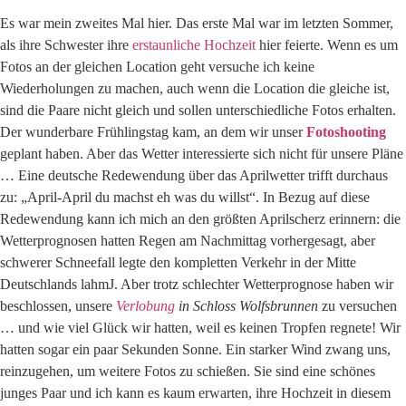
Es war mein zweites Mal hier. Das erste Mal war im letzten Sommer,
als ihre Schwester ihre
erstaunliche Hochzeit
hier feierte. Wenn es um
Fotos an der gleichen Location geht versuche ich keine
Wiederholungen zu machen, auch wenn die Location die gleiche ist,
sind die Paare nicht gleich und sollen unterschiedliche Fotos erhalten.
Der wunderbare Frühlingstag kam, an dem wir unser
Fotoshooting
geplant haben. Aber das Wetter interessierte sich nicht für unsere Pläne
… Eine deutsche Redewendung über das Aprilwetter trifft durchaus
zu: „April-April du machst eh was du willst“. In Bezug auf diese
Redewendung kann ich mich an den größten Aprilscherz erinnern: die
Wetterprognosen hatten Regen am Nachmittag vorhergesagt, aber
schwerer Schneefall legte den kompletten Verkehr in der Mitte
Deutschlands lahmJ. Aber trotz schlechter Wetterprognose haben wir
beschlossen, unsere
Verlobung
in Schloss Wolfsbrunnen
zu versuchen
… und wie viel Glück wir hatten, weil es keinen Tropfen regnete! Wir
hatten sogar ein paar Sekunden Sonne. Ein starker Wind zwang uns,
reinzugehen, um weitere Fotos zu schießen. Sie sind eine schönes
junges Paar und ich kann es kaum erwarten, ihre Hochzeit in diesem