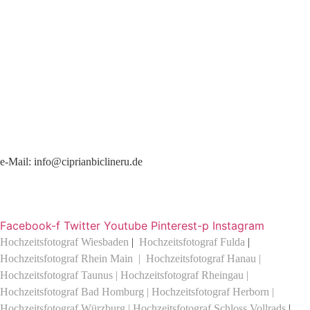
Hochzeitsfotograf in Frankfurt am Main
e-Mail:
info@ciprianbiclineru.de
+49 176 257 30148
Facebook-f
Twitter
Youtube
Pinterest-p
Instagram
Hochzeitsfotograf Wiesbaden
|
Hochzeitsfotograf Fulda
|
Hochzeitsfotograf Rhein Main
|
Hochzeitsfotograf Hanau
|
Hochzeitsfotograf Taunus
|
Hochzeitsfotograf Rheingau
|
Hochzeitsfotograf Bad Homburg
|
Hochzeitsfotograf Herborn
|
Hochzeitsfotograf Würzburg
|
Hochzeitsfotograf Schloss Vollrads
|