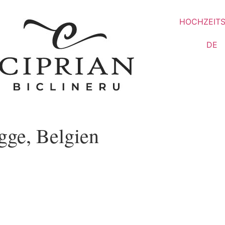
HOCHZEIT
DE
gge, Belgien