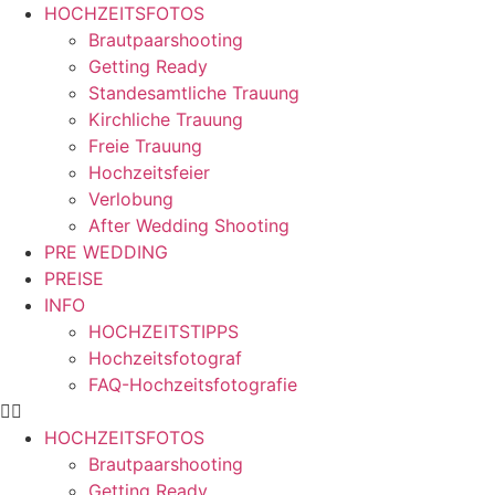
Zum
HOCHZEITSFOTOS
Inhalt
Brautpaarshooting
springen
Getting Ready
Standesamtliche Trauung
Kirchliche Trauung
Freie Trauung
Hochzeitsfeier
Verlobung
After Wedding Shooting
PRE WEDDING
PREISE
INFO
HOCHZEITSTIPPS
Hochzeitsfotograf
FAQ-Hochzeitsfotografie
HOCHZEITSFOTOS
Brautpaarshooting
Getting Ready